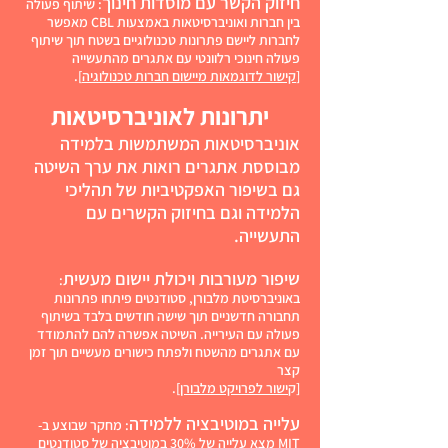
חיזוק הקשר עם מוסדות חינוך
: שיתוף פעולה
בין חברות ואוניברסיטאות באמצעות CBL מאפשר
לחברות ליישם פתרונות טכנולוגיים בשטח תוך שיתוף
פעולה חינוכי רלוונטי עם אתגרים מהתעשייה
[
קישור לדוגמאות מיישום חברות טכנולוגיה
].
יתרונות לאוניברסיטאות
אוניברסיטאות המשתמשות בלמידה
מבוססת אתגרים רואות את ערך השיטה
גם בשיפור האפקטיביות של תהליכי
הלמידה וגם בחיזוק הקשרים עם
התעשייה.
שיפור מעורבות ויכולת יישום מעשית
:
באוניברסיטת מלבורן, סטודנטים פיתחו פתרונות
תחבורה חדשניים תוך שישה חודשים בלבד בשיתוף
פעולה עם העירייה. השיטה אפשרה להם להתמודד
עם אתגרים מהשטח ולפתח כישורים מעשיים תוך זמן
קצר
[ק
ישור לפרויקט מלבורן
].
עלייה במוטיבציה ללמידה
: מחקר שבוצע ב-
MIT מצא עלייה של 30% במוטיבציה של סטודנטים