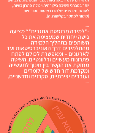
תלמידים שלמדו באמצעות CBL הפגינו ציונים גבוהים
יותר במבחני חשיבה ביקורתית ויכולת פתרון בעיות,
לעומת תלמידים שלמדו בשיטות מסורתיות
[
קישור למחקר בקליפורניה
].
---
*למידה מבוססת אתגרים** מציעה
*
גישה ייחודית שמעצימה את כל
השותפים בתהליך הלמידה –
מהתלמידים דרך האוניברסיטאות ועד
לארגונים – ומאפשרת לכולם לפתח
פתרונות מעשיים ורלוונטיים. השיטה
מחזקת את הקשר בין חינוך לתעשייה
ומקדמת דור חדש של לומדים
ועובדים יצירתיים, סקרנים וחדשניים.
---