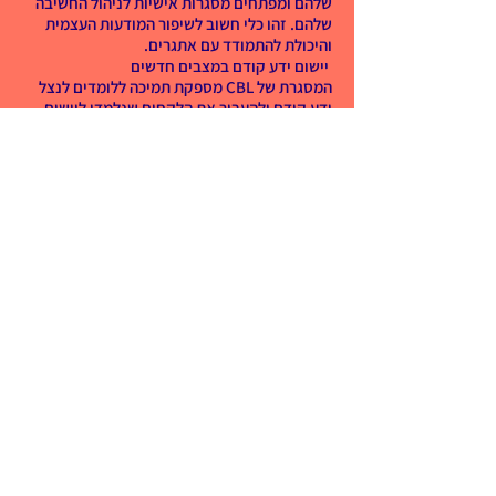
שלהם ומפתחים מסגרות אישיות לניהול החשיבה
שלהם. זהו כלי חשוב לשיפור המודעות העצמית
והיכולת להתמודד עם אתגרים.
יישום ידע קודם במצבים חדשים
המסגרת של CBL מספקת תמיכה ללומדים לנצל
ידע קודם ולהעביר את הלקחים שנלמדו ליישום
במצבים חדשים. הכוונה היא לעודד את הלומדים
להיעזר בניסיונם כדי להתמודד עם בעיות חדשות
ומורכבות.
להגיב בסקרנות ובהתפעלות
אחת המטרות של CBL היא לא רק למצוא את
הפתרון הנכון, אלא להיכנס להרפתקה שמטרתה
לחקור לעומק ולהבין שהעולם מלא בפלאים
ותעלומות. הגישה מפתחת ׳סקרנות׳ והערכה
לאתגרים מהחיים האמיתיים.
חשיבה ותקשורת ברורה ומדויקת
במהלך ההתמודדות עם האתגר, הלומדים לומדים
׳לחשוב ולתקשר בצורה ברורה ומדויקת׳. כדי
לפתח פתרון אפקטיבי, על החשיבה להיות ברורה
והתקשורת מדויקת וממוקדת.
חשיבה גמישה
הטבע המחזורי של CBL מחייב את הלומדים ׳לבחון
רעיונות מזוויות שונות׳, לחשוב בדרכים חדשות
ולייצר גישות חלופיות לבעיות המוצגות בפניהם.