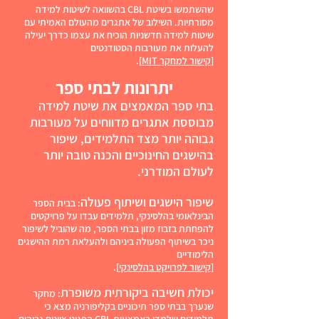
שהשתמשו בשיטת CBL בהשוואה לשיטות למידה
מסורתיות. השילוב של אתגרים מהעולם האמיתי עם
שיטות למידה חדשניות הוכיח את עצמו כדרך יעילה
להעלות את מעורבות הסטודנטים
[
קישור למחקר MIT
].
יתרונות לבתי ספר
בתי ספר המאמצים את שיטת למידה
מבוססת אתגרים מדווחים על מעורבות
גבוהה יותר מצד התלמידים, שיפור
בהישגים החינוכיים והכנה טובה יותר
לעולם המודרני.
שיפור הישגים ושיתוף פעולה
: בבית הספר
הבינלאומי בהלסינקי, תלמידים עבדו על פרויקטים
להפחתת בזבוז מזון בבתי הספר, מה שהוביל לשיפור
ניכר בשיתוף הפעולה ביניהם ולהעלאת רמת ההישגים
הלימודיים
[
קישור לפרויקט בהלסינקי
].
יכולת חשיבה ביקורתית משופרת
: מחקר
שנערך בבתי ספר תיכוניים בקליפורניה מצא כי