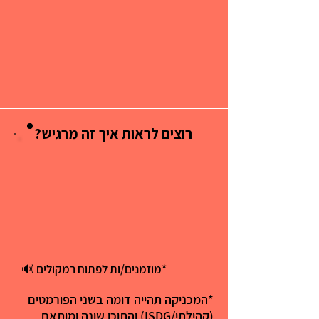
?רוצים לראות איך זה מרגיש
?רוצים לראות איך זה מרגיש
*מוזמנים/ות לפתוח רמקולים 🔊
*המכניקה תהייה דומה בשני הפורמטים
(קהילתי/ISDG) והתוכן שונה ומותאם