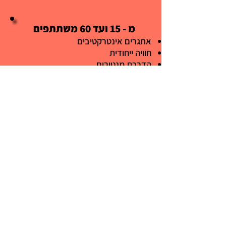
מ - 15 ועד 60 משתתפים
אתגרים אינטרקטיבים
חוויה ייחודית
הדרכת מנטורים
תמיכה טכנית​​
שימוש בפלטפורמה
5500 ש״ח
💰
איזה עלויות נוספות יש לבית-הספר?
אין עלויות נוספות לבית-הספר מכיוון שכל
ההוצאות על תפאורה, קישוטים, חולצות,
אוכל וכדומה נחסכות