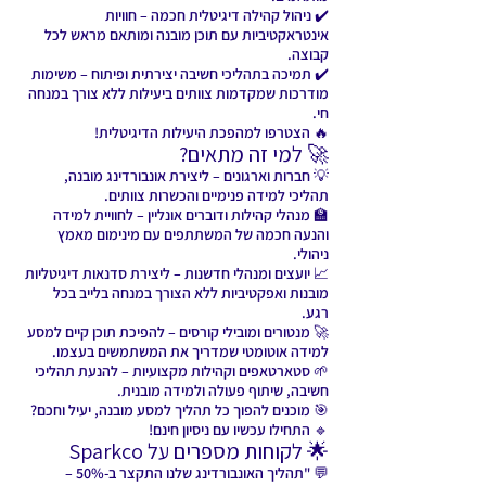
✔️ ניהול קהילה דיגיטלית חכמה – חוויות
אינטראקטיביות עם תוכן מובנה ומותאם מראש לכל
קבוצה.
✔️ תמיכה בתהליכי חשיבה יצירתית ופיתוח – משימות
מודרכות שמקדמות צוותים ביעילות ללא צורך במנחה
חי.
🔥 הצטרפו למהפכת היעילות הדיגיטלית!
🚀 למי זה מתאים?
💡 חברות וארגונים – ליצירת אונבורדינג מובנה,
תהליכי למידה פנימיים והכשרות צוותים.
🏫 מנהלי קהילות ודוברים אונליין – לחוויית למידה
והנעה חכמה של המשתתפים עם מינימום מאמץ
ניהולי.
📈 יועצים ומנהלי חדשנות – ליצירת סדנאות דיגיטליות
מובנות ואפקטיביות ללא הצורך במנחה בלייב בכל
רגע.
🚀 מנטורים ומובילי קורסים – להפיכת תוכן קיים למסע
למידה אוטומטי שמדריך את המשתמשים בעצמו.
🌱 סטארטאפים וקהילות מקצועיות – להנעת תהליכי
חשיבה, שיתוף פעולה ולמידה מובנית.
🎯 מוכנים להפוך כל תהליך למסע מובנה, יעיל וחכם?
🔹 התחילו עכשיו עם ניסיון חינם!
🌟 לקוחות מספרים על Sparkco
💬 "תהליך האונבורדינג שלנו התקצר ב-50% –