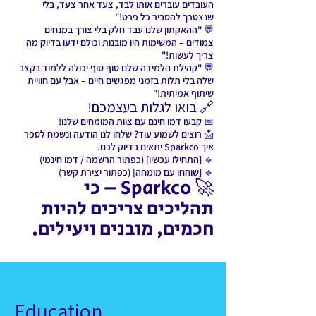
העובדים עוברים אותו לבד, צעד אחר צעד, בלי
שנצטרך להסביר כל פרט!"
💬 "ההאקתון שלנו עבד חלק בלי צורך במנחים
צמודים – המשימות היו מובנות וכולם ידעו בדיוק מה
צריך לעשות!"
💬 "קהילת הלמידה שלנו סוף סוף יכולה ללמוד בקצב
שלה בלי תלות בזמני מפגשים חיים – אבל עם חוויית
שיתוף אמיתית!"
🔗 בואו לגלות בעצמכם!
📅 קבעו דמו חינם עם צוות המומחים שלנו!
📩 רוצים לשמוע עוד? שלחו לנו הודעה ונשמח לספר
איך Sparkco יתאים בדיוק לכם.
🔹 [התחילו עכשיו] (כפתור הרשמה / דמו חינמי)
🔹 [שוחחו עם מומחה] (כפתור יצירת קשר)
🚀 Sparkco – כי
תהליכים צריכים להיות
חכמים, מובנים ויעילים.
Education