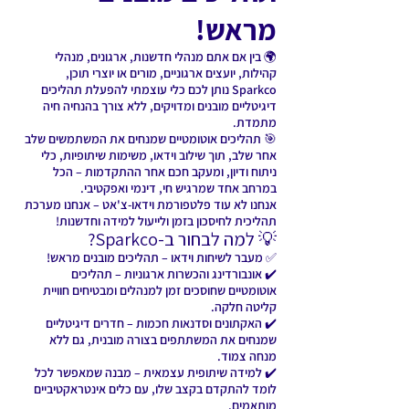
מראש!
🌍 בין אם אתם מנהלי חדשנות, ארגונים, מנהלי
קהילות, יועצים ארגוניים, מורים או יוצרי תוכן,
Sparkco נותן לכם כלי עוצמתי להפעלת תהליכים
דיגיטליים מובנים ומדויקים, ללא צורך בהנחיה חיה
מתמדת.
🎯 תהליכים אוטומטיים שמנחים את המשתמשים שלב
אחר שלב, תוך שילוב וידאו, משימות שיתופיות, כלי
ניתוח ודיון, ומעקב חכם אחר ההתקדמות – הכל
במרחב אחד שמרגיש חי, דינמי ואפקטיבי.
אנחנו לא עוד פלטפורמת וידאו-צ'אט – אנחנו מערכת
תהליכית לחיסכון בזמן ולייעול למידה וחדשנות!
💡 למה לבחור ב-Sparkco?
✅ מעבר לשיחות וידאו – תהליכים מובנים מראש!
✔️ אונבורדינג והכשרות ארגוניות – תהליכים
אוטומטיים שחוסכים זמן למנהלים ומבטיחים חוויית
קליטה חלקה.
✔️ האקתונים וסדנאות חכמות – חדרים דיגיטליים
שמנחים את המשתתפים בצורה מובנית, גם ללא
מנחה צמוד.
✔️ למידה שיתופית עצמאית – מבנה שמאפשר לכל
לומד להתקדם בקצב שלו, עם כלים אינטראקטיביים
מותאמים.