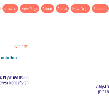
Services
New Page
About
About
New Page
מי אנחנו
בשיתוף עם:
solution
התכנית היא חלק מרשת 
הפועלת בחסות האו״ם ל
י בקולנוע
 בתיכון.